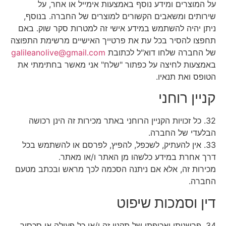
על המוצרים ומידע נוסף באמצעות אימייל או אחר, על
שירותים ומשאבים הקשורים למוצרים של החברה. בנוסף,
ניתן יהיה להשתמש במידע אישי זה למטרות סקר שוק. באם
תחפצו להסיר בכל עת את פרטייך האישיים מרשימת התפוצה
של החברה שלחו דוא"ל לכתובת
galileanolive@gmail.com
באמצעות לחיצה על כפתור "שלח" אני מאשר בחתימתי את
הטופס ואת תנאיו.
קניין רוחני
32. כל זכויות הקניין הרוחני באתר מכירות זה הינן רכושה
הבלעדי של החברה.
33. אין להעתיק, לשכפל, להפיץ, לפרסם או להשתמש בכל
דרך אחרת במידע כלשהו מן האתר ו/או מאתר.
מכירות זה, אלא אם ניתנה הסכמה לכך מראש ובכתב מטעם
החברה.
דין וסמכות שיפוט
34. פרשנותו ואכיפתו של תקנון זה ו/או כל פעולה או סכסוך