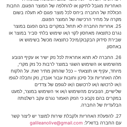
האחריות מוגבל לתיקון או להחלפה של המוצר הפגום. החבות
הכוללת של החברה ביחס לכל מוצר פגום לא תעלה בשום
מקרה על מחיר הרכישה של המוצר הפגום.
25. אחריות החברה לא תחול במקרים בהם הפגם במוצר
נגרם כתוצאה מאחסון לקוי ו/או שימוש בלתי סביר במוצר או
שבירת סידוק הבקבוק/מיכל כתוצאה מכשל בשימוש או
באחסון.
26. החברה לא תהא אחראית לכל נזק ישיר או עקיף הנובע
מהשימוש או השימוש השגוי במוצר לרבות כל נזק מקרי,
מיוחד, עקיף או תוצאתי – ככל שהחוק מתיר זאת. על הלקוח
חלה האחריות וכל סיכון וחובות עבור אובדן, נזק וחבלה לגופו
ו/או לרכושו ו/או לרכושם ו/או לגופם של צדדים
שלישיים, הנובעים מהשימוש ו/או אי השימוש במוצר, למעט
במקרים בהם נקבע כי הנזק האמור נגרם עקב רשלנותה
הבלעדית של החברה.
27. להפעלת האחריות ולקבלת שירות למוצר יש ליצור קשר
עם החברה בדוא"ל:
galileanolive@gmail.com