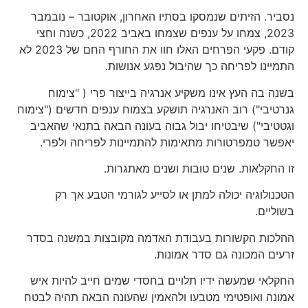
נסביר. הזיתים שנמסקו בסתיו האחרון, אוקטובר – נובמבר
2023, צמחו על ענפים שצמחו באביב 2022, כשנה וחצי
קודם. פקעי הפרחים האלו חוו את החורף החם של 2023 לא
התמיינו לפריחה כך שהיבול נפגע אנושות.
בשנה בה העץ אינו משקיע אנרגיה בייצור פרי ( "צימוח
גנרטיבי") רוב האנרגיה תושקע בצמוח ענפים חדשים ("צימוח
וגטטיבי") שיבטיחו יבול גבוה בעונה הבאה בתנאי שהאביב
יאפשר טמפרטורות מתאימות להתמיינות לפריחה ולפרי.
זו החקלאות. שנים טובות ושנים מאתגרות.
הטכנולוגיה יכולה למתן או לסייע לגורמי הטבע אך רק
בשוליים.
ההלכות הקשורות בעבודת האדמה מקובצות במשנה בסדר
זרעים המכונה גם סדר אמונות.
החקלאי שמעשה ידיו תלויים בחסדי שמים חייב להיות איש
אמונה ואופטימי מטבעו ולהאמין שהעונה הבאה תהיה לבטח