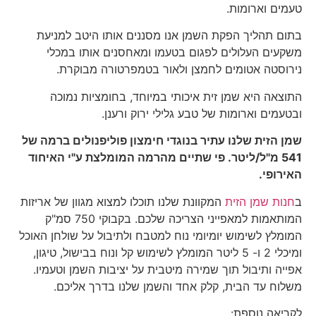
טעמים וארומות.
בתום תהליך הפקת השמן אנו מסננים אותו היטב למניעת
משקעים העלולים לפגום בטעמו ומאחסנים אותו במכלי
נירוסטה אטומים לחמצן ולאור בטמפרטורה מבוקרת.
התוצאה היא שמן זית איכותי במיוחד, בחומציות נמוכה
ובטעמים וארומות של טבע גלילי ירוק ורענן.
שמן הזית שלנו עתיר בנוגדי חימצון פוליפנולים ברמה של
541 מ"ל/ליטר. פי שתיים מהרמה המומלצת ע"י האיחוד
האירופי.
ב
חנות שמן הזית
המקוונת שלנו תוכלו למצוא מגוון של אריזות
המותאמות למאפייני הצריכה שלכם. בקבוקי 750 סמ"ק
המומלץ לשימוש יומיומי נוח למטבח ולתיבול על שולחן האוכל
ומיכלי 2 ו- 5 ליטר המומלץ לשימוש קל ונוח בבישול, טיגון,
אפייה ותיבול תוך שמירה מיטבית על יציבות השמן וטעמיו.
משלוח עד הבית, קלק אחד והשמן שלנו בדרך אליכם.
לקריאה נוספת: