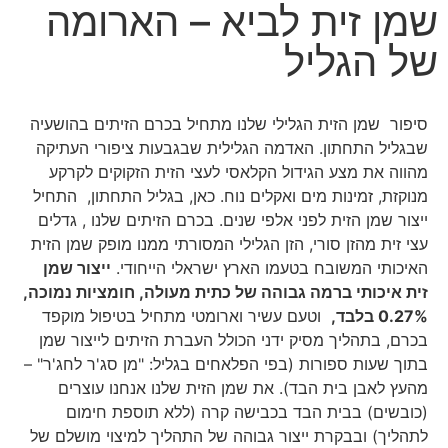
שמן זית לביא – הארומה
של הגליל
סיפור שמן הזית הגלילי שלנו מתחיל בכרם הזיתים בהושעיה
שבגליל התחתון. האדמה הגלילית שבגבעות ציפורי העתיקה
מהווה את מצע הגידול הקלאסי לעצי הזית הזקוקים לקרקע
מנוקזת, זמינות מים ואקלים נוח. כאן, בגליל התחתון, התחיל
ייצור שמן הזית לפני אלפי שנים. בכרם הזיתים שלנו , גדלים
עצי זית מהזן סורי, הזן הגלילי המסורתי ממנו מופק שמן הזית
האיכותי המשובח בטעמו הארץ ישראלי הייחודי.
ייצור שמן
זית איכותי ברמה גבוהה של כתית מעולה, חומציות נמוכה,
0.27% בלבד,
וטעם עשיר וארומטי מתחיל בטיפול מוקפד
בכרם, בתהליך מסיק ידני הכולל העברת הזיתים לייצור שמן
בתוך שעות ספורות (בפי הפלאחים בגליל: "מן סג'ר לחג'ר" –
מהעץ לאבן בית הבד). את שמן הזית שלנו אנחנו עוצרים
(כובשים) בבית הבד בכבישה קרה (ללא תוספת חימום
לתהליך) ובבקרת ייצור גבוהה של התהליך למיצוי מושלם של